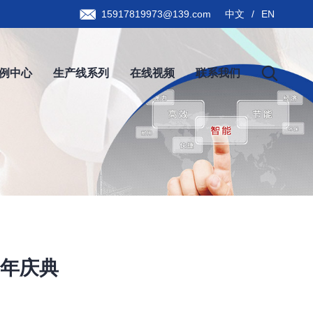
15917819973@139.com
中文
/
EN
例中心
生产线系列
在线视频
联系我们
年庆典
k