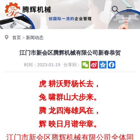
首页
>
新闻动态
江门市新会区腾辉机械有限公司新春恭贺
WeChat
Sina
Qzone
Facebook
时间：2023-01-19
分享到：
Weibo
虎 耕沃野杨长去，
兔 啸群山大步来。
腾 龙四海雄风在，
辉 映日月谱华章。
江门市新会区腾辉机械有限公司全体同