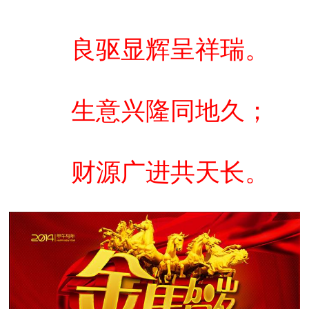
良驱显辉呈祥瑞。
生意兴隆同地久；
财源广进共天长。